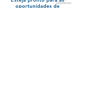
oportunidades de
trabalho em cruzeiros!
Faça já os cursos STCW
e CFPN.
Av. Brigadeiro da Silva Paes, 60, sala 201
Bairro Campinas, São José - SC
CEP
88101-250
floripamaritimo@gmail.com
Tel:
+ 55 (48) 99813-9489
Clique aqui e fale diretamente
conosco pelo Whatsapp